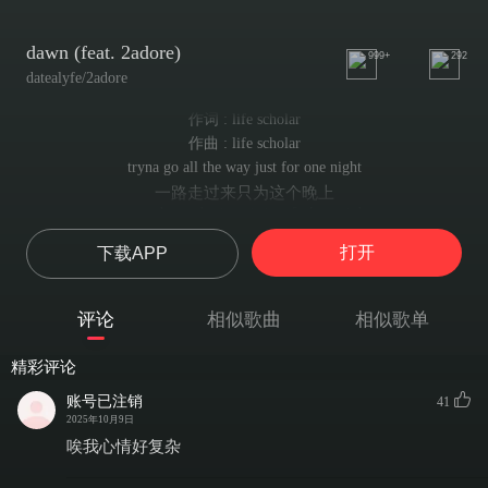
dawn (feat. 2adore)
999+
292
datealyfe/2adore
作词 : life scholar
作曲 : life scholar
tryna go all the way just for one night
一路走过来只为这个晚上
me and you sharing air just feels so right
我们在一起的时候真幸福
打开
下载APP
when I see u baby yeah you know It’s on site
我遇见你时 宝贝 你知道这是真实的
even though we have our differences we’re alright
评论
相似歌曲
相似歌单
尽管我们有分歧 但我们关系依旧很好
girl no
精彩评论
女孩你不会
u wouldn’t tell me how you feel
账号已注销
41
你不会告诉我你的感受
2025年10月9日
like no my love for you is so real
唉我心情好复杂
就像我是如此的爱你
I know that you feel the same way