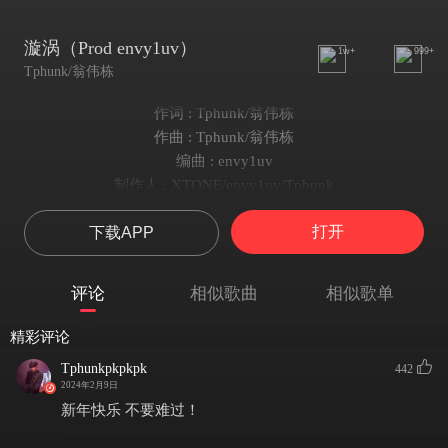
漩涡（Prod envy1uv）
1w+
999+
Tphunk/翁伟栋
作词 : Tphunk/翁伟栋
作曲 : Tphunk/翁伟栋
编曲 : envy1uv
制作人 : XTONE/envy1uv/Tphunk
oh girl
打开
下载APP
你明白我的一切 我的一切
我们总是在那漩涡里找不到北
有些事 过了一天 过了一遍
评论
相似歌曲
相似歌单
最后终究落得 我们的物是人非
承诺只怕想通了
精彩评论
难过不过相拥过
Tphunkpkpkpk
442
你为什么害怕
2024年2月9日
成熟的代价
新年快乐 不要难过！
是一个热烈的漩涡