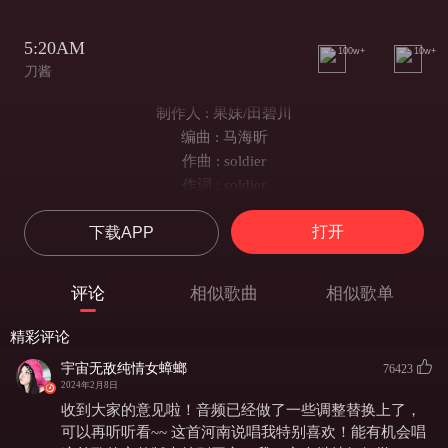
5:20AM
100w+
10w+
刀酱
制作人 : 果妹/田碧川
编曲 : 马海昕
作曲 : soldier
作词 : soldier
监制 EXECUTIVE PRODUCER: 王坚
打开
下载APP
推广 MUSIC MARKETING:蜜糖/杰里米
推广协力 MARKETING ASSISTENCE:易超
统筹 COORDINATION：苏文嫒
评论
相似歌曲
相似歌单
混音：大师要早睡
艺人经纪 ARTIST AGENT: ATONEVOOM
精彩评论
企划:果妹/蜜糖
宇宙无敌纯情女蟑螂
76423
出品人:如风/糖糖
2024年2月8日
OP:网易子弹/青云 LAB
收到大家的意见啦！音频已经做了一些调整替换上了，
SP:网易子弹/青云 LAB
可以再听听看~~ 这首河南说唱我特别喜欢！能有机会唱