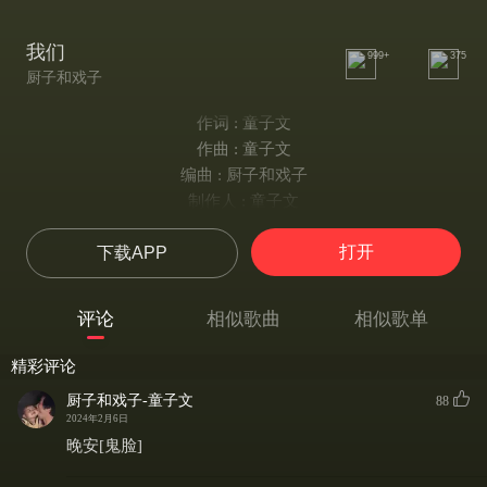
我们
999+
375
厨子和戏子
作词 : 童子文
作曲 : 童子文
编曲 : 厨子和戏子
制作人 : 童子文
山望鸟归林
打开
下载APP
人等叶落地
不知因何起
不求是何意
评论
相似歌曲
相似歌单
月明水中镜
遮日点涟漪
精彩评论
不知因何喜
厨子和戏子-童子文
88
不问悲深意
2024年2月6日
嘿呀呀呀嘿呀呀嘿哟
晚安[鬼脸]
嘿呀呀呀嘿呀呀嘿哟