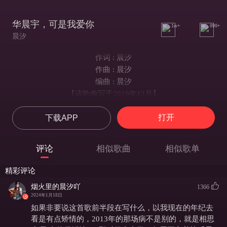
华晨宇，可是我爱你
1w+
999+
晨汐
作词 : 晨汐
作曲 : 晨汐
编曲 : 晨汐
【该歌曲写于2019年12月】
【海口演唱会失约情绪低落】
打开
下载APP
从我2013年遇见你就患了这场大病
我迎风就流泪病因和药方都是你
我听见你的声音却始终找不到你
评论
相似歌曲
相似歌单
像一场大水漫过河床时留下的沙粒
我总在夜里寻你
精彩评论
遥遥无期也没放弃
烟火里的晨汐吖
1366
直到天亮梦醒惊慌抱怨又没来得及
2024年1月18日
我一路狼狈前行
如果非要说这首歌前半段在写什么，以我现在的年纪去
穿过风雨向你靠近
看是有点矫情的，2013年的那场病不是别的，就是相思