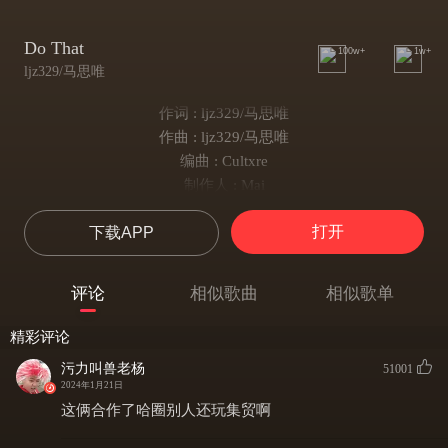
Do That
100w+
1w+
ljz329/马思唯
作词 : ljz329/马思唯
作曲 : ljz329/马思唯
编曲 : Cultxre
制作人 : Mai
网易音乐人x青云LAB
打开
下载APP
ljz329：
好几年不发碟是随心所欲老本硬
我盯紧猎物辨别fake无需瞄准镜
评论
相似歌曲
相似歌单
你新专好冷没法保本 我来帮你瞧准
我很摇滚无需调整 潇洒还带点小狠劲
精彩评论
I’m lazyboy crazyboy 看的是<teddy boy>
污力叫兽老杨
51001
Listen Nas Jay-Z boy, Biggie Pac and puff daddy boy
2024年1月21日
自成一派盆满钵满 状态feel like KD boy
这俩合作了哈圈别人还玩集贸啊
Copy Cat Copy Boy Copy的bae can’t F with me boy