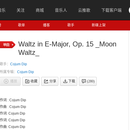
音乐
关注
商城
音乐人
云推歌
下载客户端
榜
歌单
播客
歌手
新碟上架