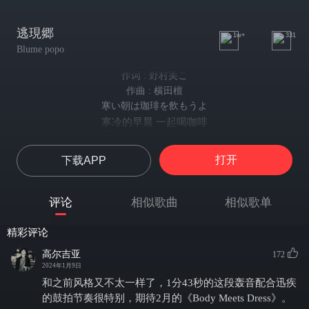
逃現郷
1w+
331
Blume popo
作词 : 野村美こ
作曲 : 横田檀
寒い朝は珈琲を飲もうよ
寒冷的早晨 一起喝咖啡
朝日のオレンジ見に行くの
去领略朝阳染成的橙色光辉
打开
下载APP
寒いからさ、足を絡めて
天寒地冻 紧紧相拥
貴方の袖を引っ張るの
评论
相似歌曲
相似歌单
拉着你的袖子
夜になれば、二人月から、
精彩评论
夜幕低垂 我们隐匿于月光之下
身を隠して、静かに眠りにつくの
高尔吉亚
172
悄然入梦
2024年1月9日
聞こえないように
和之前风格又不太一样了，1分43秒的这段轰音配合迅疾
为了不打破寂静
的鼓拍节奏很特别，期待2月的《Body Meets Dress》。
息を殺して、