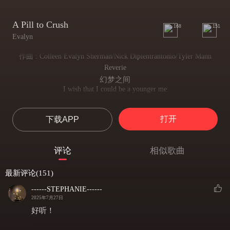
A Pill to Crush
168
151
Evalyn
作曲 : Colleen Evalyn Sherman/Nick Dipientrantonio/Tyler Mann
Reverie
幻梦之间
I wish that I could be a younger me
我能成为年轻时候的自己
Clarity
打开
下载APP
清晰明了
A revelation, we were meant to be
一个启示，揭露了我们终归在一起
评论
相似歌曲
I took everything they gave me
我拿走了他们给予我的一切
最新评论(151)
I'm still begging for more
但还在祈求更多
------STEPHANIE------
Call the exorcist, the hypnotist
2025年7月27日
呼唤那些所谓的驱魔师，催眠师
好听！
They can't find a cure