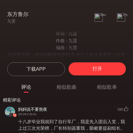
东方鲁尔
999+
279
九莲
作词 : 九莲
作曲 : 九莲
编曲 : 九莲
他总盼着那一盘猪肉酸菜馅的饺子 他们上街从来都是一大波
他们打小就爱戳脑门子不还手那小子 一不留神他就混成大哥
打开
下载APP
在这钢和铁铸就城市里的每个角落 都有人 随时准备下车
你和我都没感受过那些老一辈的焦灼 买包烟 害得浑身瞎摸
所以他学会逞能 不想被看穿
评论
相似歌曲
相似歌单
摸兜比脸都干净 但他脊梁不能弯
他背手望着那些 挖空的金山
精彩评论
用那件攒的貂皮大衣裹住心酸
妈妈说不要熬夜
109
再难他也得活 是个爷们就得扛着
2023年12月4日
所以他喜欢喝酒把所有苦都藏着
十八岁毕业我就到了自行车厂，我是先入团后入党，我
老工业区的荣耀让他挣脱那些锁链
上过三次光荣榜，厂长特别器重我，眼瞅要提副组长。