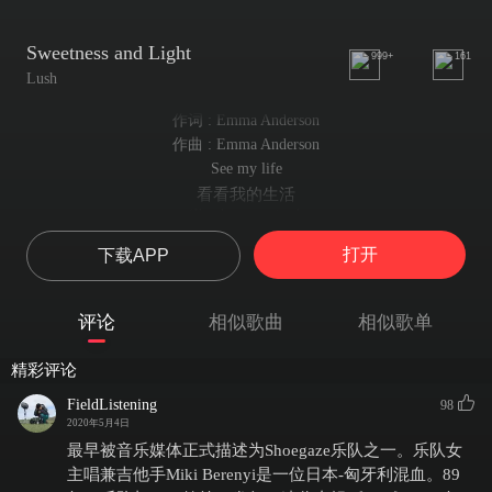
Sweetness and Light
999+
161
Lush
作词 : Emma Anderson
作曲 : Emma Anderson
See my life
看看我的生活
(I've been so tired)
（我太累了）
打开
下载APP
See my self
看看我自己
(I've been uptight)
评论
相似歌曲
相似歌单
（我一直很拘谨）
See my life
精彩评论
看看我的生活
(I've been so tired)
FieldListening
98
（我太累了）
2020年5月4日
See my sight
最早被音乐媒体正式描述为Shoegaze乐队之一。乐队女
看看我的眼神
主唱兼吉他手Miki Berenyi是一位日本-匈牙利混血。89
(I could disappear)