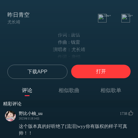
昨日青空
10w+
1w+
尤长靖
作词 : 唐恬
作曲 : 钱雷
演唱者：尤长靖
作词：唐恬
作曲：钱雷
打开
下载APP
编曲：钱雷 尤长靖
吉他：高飞
混音：时俊峰
评论
相似歌曲
相似歌单
忽然 一瞬间长大
就像 被时间的手 擦模糊的画
精彩评论
我们啊 各自要去哪
野比小柚_uu
1738
问题好傻 谁又能 回答
2023年11月14日
想念从 不说话
这个版本真的好听绝了[流泪]wyy你有版权的样子可真
来不及的再见 多喧哗
帅！！