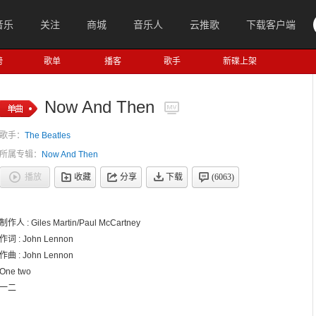
音乐
关注
商城
音乐人
云推歌
下载客户端
榜
歌单
播客
歌手
新碟上架