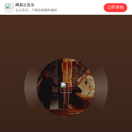
网易云音乐
立即体验
去云音乐，下载歌曲随时畅听