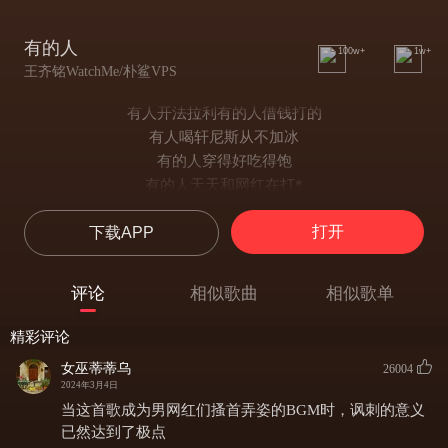
有的人
100w+
1w+
王齐铭WatchMe/朴鲨VPS
有人开法拉利有的人借钱打的
有人喝轩尼斯从不加冰
有的人穿得好吃得饱
有的人天天和网红在打*
怀起了娃儿 那下个月打掉
打开
下载APP
有的人几十岁 点头又哈腰 就为了点工资陪领导在假笑
勒种 那种 勒种 那种 你想要当哪种
勒种 那种 勒种 那种 把你批脸打肿
评论
相似歌曲
相似歌单
勒种 那种 勒种 那种 你想要当哪种
勒种 那种 勒种 那种 老子要当老总
精彩评论
有的人高贵 有的人贱
女巫蒂蒂乌
26004
有的人一辈子 都不晓得变
2024年3月4日
有的人找大钱 心头不慌
当这首歌成为男网红们搔首弄姿的BGM时，讽刺的意义
有的人干的事见不得光
已然达到了极点