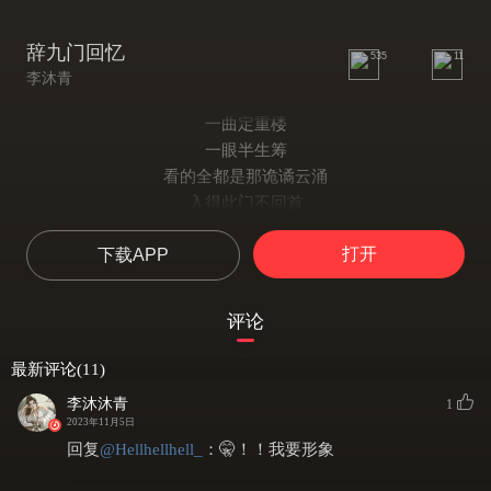
辞九门回忆
535
11
李沐青
一曲定重楼
一眼半生筹
看的全都是那诡谲云涌
入得此门不回首
无需宣之于口
打开
下载APP
我对案再拜那风雨瓢泼的残陋
再聚首
戏子多秋
评论
可怜一处情深旧
满座衣冠皆老朽
最新评论(11)
黄泉故事无止休
李沐沐青
1
戏无骨难左右
2023年11月5日
换过一折又重头
回复
@
Hellhellhell_
：
🤫！！我要形象
只道最是人间不能留