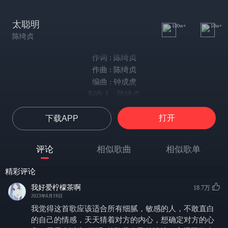
太聪明
100w+
10w+
陈绮贞
作词 : 陈绮贞
作曲 : 陈绮贞
编曲 : 钟成虎
制作人 : 陈绮贞
总以为谜一般难懂的我
打开
下载APP
在你了解了以后 其实也没什么
我总是忽冷又忽热隐藏我的感受
只是怕爱你的心被你看透
评论
相似歌曲
相似歌单
猜的没错想得太多不会有结果
被你看穿了以后我更无处可躲
精彩评论
我开始后悔不应该太聪明的卖弄
我好爱柠檬茶啊
18.7万
只是怕亲手将我的真心葬送
2023年6月19日
我猜着你的心
我觉得这首歌应该适合所有细腻，敏感的人，不敢直白
要再一次确定
的自己的情感，天天猜着对方的内心，想确定对方的心