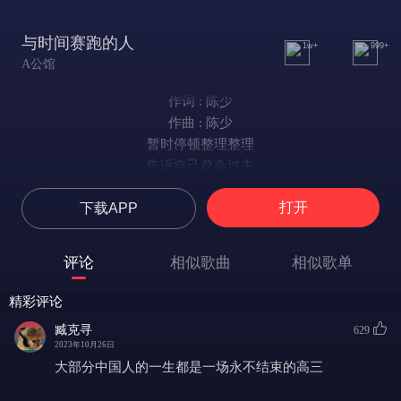
与时间赛跑的人
1w+
999+
A公馆
作词 : 陈少
作曲 : 陈少
暂时停顿整理整理
告诉自己总会过去
别伤心失意
打开
下载APP
别伤心失意
你会跳上那飞驰的列车
即使不是一个时间的强者
评论
相似歌曲
相似歌单
即使会有沉重无奈不堪与落寞
你会跳上那飞驰的列车
精彩评论
就算不是一个时间的强者
臧克寻
629
就算倒下痛苦悲伤也要一决高下
2023年10月26日
时间在跑不知去向哪啊
大部分中国人的一生都是一场永不结束的高三
世界再绕沉默复杂旋转