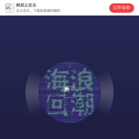
网易云音乐
立即体验
去云音乐，下载歌曲随时畅听