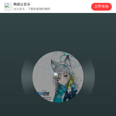
网易云音乐
立即体验
去云音乐，下载歌曲随时畅听