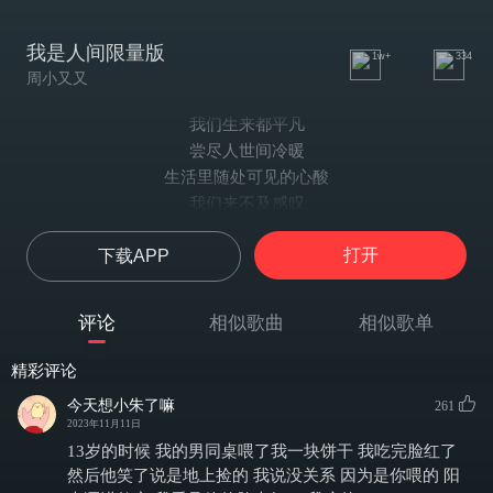
我是人间限量版
1w+
334
周小又又
我们生来都平凡
尝尽人世间冷暖
生活里随处可见的心酸
我们来不及感叹
倒不如约见一面
打开
下载APP
未来的日子总会能上岸
孤独本就是习惯
学会自适应冷暖
评论
相似歌曲
相似歌单
如果有个人能为你等候
那生活也就不能算平凡
精彩评论
每一个人都是限量版
今天想小朱了嘛
261
我喝着孤独的酒
2023年11月11日
吹着自由的风
13岁的时候 我的男同桌喂了我一块饼干 我吃完脸红了
余生里做着只有自己的梦
然后他笑了说是地上捡的 我说没关系 因为是你喂的 阳