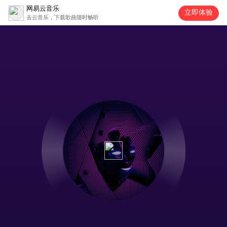
网易云音乐
立即体验
去云音乐，下载歌曲随时畅听