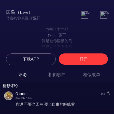
囚鸟（Live）
1w+
627
马嘉祺/张真源/宋亚轩
作词 : 十一郎
作曲 : 张宇
我是被你囚禁的鸟
已经忘了天有多高
如果离开你给我的小小城堡
打开
下载APP
不知还有谁能依靠
我是被你囚禁的鸟
得到的爱越来越少
评论
相似歌曲
相似歌单
看着你的笑在别人眼中燃烧
我却要不到一个拥抱
精彩评论
我像是一个你可有可无的影子
O-ooooiiii
454
冷冷的看着你说谎的样子
2023年12月27日
这缭乱的城市
真源 不要当囚鸟 要当自由的蝴蝶🦋
容不下我的痴