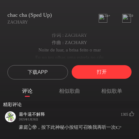
chac cha (Sped Up)
1w+
319
ZACHARY
作词 : ZACHARY
作曲 : ZACHARY
Noite de luar, a brisa feito o mar
Eu no teu olhar, uma estrela no céu
Sinto seu desejo a querer o meu beijo
打开
下载APP
E na hula uma lua de mel, de mel
Danço a hula huki e o cha-cha-cha sou estrela no céu
Vem tocar meu corpo sensual
评论
相似歌曲
相似歌单
Quero ouvir você chamar
Danço a hula huki e o cha-cha-cha sou estrela no céu
精彩评论
Vem tocar meu corpo sensual
最牛逼不解释
1305
Quero ouvir você chamar
2025年1月26日
Damn son, these b*****s want some
豪庭👆🤓，按下此神秘小按钮可召唤我再听一次👉
"Hey Freddie, can I- hm..."