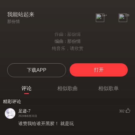
我能站起来
1w+
228
那份情
作曲 : 那份情
编曲 : 那份情
纯音乐，请欣赏
打开
下载APP
评论
相似歌曲
相似歌单
精彩评论
足迹-7
302
2024年8月31日
谁赞我给谁开黑胶！ 就是玩