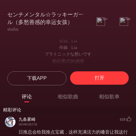
センチメンタル☆ラッキーガー
1w+
544
ル（多愁善感的幸运女孩）
shallm
作词 : Lia
作曲 : Lia
プラトニックな想いです
柏拉图式的感情
今はちょっと許して
现在请稍稍允许我
打开
下载APP
君の笑顔に全力で陶酔
全力陶醉在你的笑颜当中
どうしようもない臨界点
评论
相似歌曲
相似歌单
已经手足无措到了极点
こんなはずではなくて
精彩评论
本不应该这个样子
抑えきれない気持ちがちらほら
九条雾崎
619
但我却难以掩盖心中的雀跃
2024年3月27日
胸の高鳴りは一の二、三で
日推总会给我推点宝藏，这样充满活力的嗓音让我这行