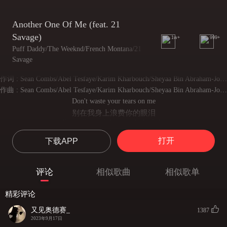
Another One Of Me (feat. 21
Savage)
1w+
999+
Puff Daddy/The Weeknd/French Montana/21
Savage
作词 : Sean Combs/Abel Tesfaye/Karim Kharbouch/Sheyaa Bin Abraham-Joseph/Carlos Coleman/Jason Quenneville/Roark Bailey/Uforo Imeh Ebong/Eric Hudson/Jahshua Brown/Phil Collins/Cashmere Brown
作曲 : Sean Combs/Abel Tesfaye/Karim Kharbouch/Sheyaa Bin Abraham-Joseph/Carlos Coleman/Jason Quenneville/Roark Bailey/Uforo Imeh Ebong/Eric Hudson/Jahshua Brown/Phil Collins/Cashmere Brown
Don't waste your tears on me
别在我身上浪费你的眼泪
I'ma tell you if they worth the fight
我会告诉你这是否值得
打开
下载APP
I'ma hurt you if you let me
如果你允许我会伤害你
I can love you only for the night
评论
相似歌曲
相似歌单
我只会在夜晚爱你
I can love you for the night, baby
精彩评论
我会爱你一整夜 宝贝
Baby, I could play your role-play
又见奥德赛_
1387
宝贝 我可以和你玩角色扮演
2023年9月17日