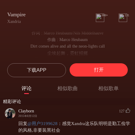
Vampire
999+
131
Xandria
作词 : Marco Heubaum/Nils Middelhauve
作曲 : Marco Heubaum
Dirt comes alive and all the neon-lights call
尘埃起舞，霓虹招摇
Demons and fools and a lady of black
魔鬼，愚人和一袭黑衣的女人
打开
下载APP
She's of the kind nighttime-insomniac
她在夜里无法入眠
She sees the pray and she's aware
评论
相似歌曲
相似歌单
她看到了猎物，她知道
The times are hard but she don't care
精彩评论
生活从来不易，但她从不在乎
She's a vampire
Clayborn
127
她是吸血鬼
2015年8月12日
Desire darker than black
回复
@
用户3199628
：
感觉Xandra这乐队明明是勤工俭学
渴望比黑暗更深的罪恶
的风格,非要装黑社会
She's a vampire