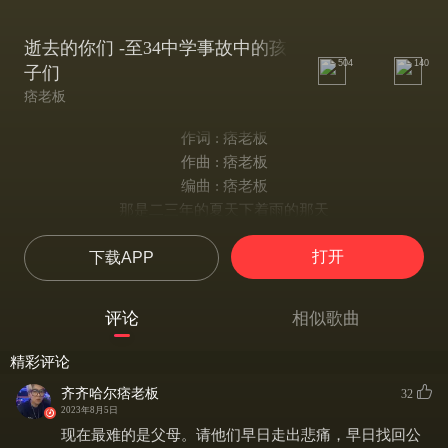
逝去的你们 -至34中学事故中的孩
504
140
子们
痞老板
作词 : 痞老板
作曲 : 痞老板
编曲 : 痞老板
那是二三年的夏天下着雨的那天
可是对他来说却没有了明天
打开
下载APP
震耳欲聋的声音伴随着尘土的硝烟
一双双明亮的眼再没能看一看
看一看你的母亲为你早已准备了生日的祝愿
评论
相似歌曲
看一看你的父亲用无助的坚强隐藏着内心的波澜
看一看属于你们未来看一看堆积再门口的花海
精彩评论
那本应是迎接你们的庆典却变成了送走你们的祭奠
齐齐哈尔痞老板
32
wu
2023年8月5日
妈妈请你不要再牵挂
现在最难的是父母。请他们早日走出悲痛，早日找回公