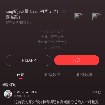
king妃jack躍 (feat. 初音ミク)（欣
1w+
170
喜雀跃）
宮守文学/初音ミク
作词 : 宮守文学
作曲 : 宮守文学
全才能アップデート
全天赋更新
うねる喝采 アジテーション
起伏跌宕的喝彩 鼓动着
打开
下载APP
一体何をやってんだろ
到底在干什么呢
柄にもなく精彩を欠く悪戦苦闘
评论
相似歌曲
相似歌单
不修边幅的空洞无物的苦战恶斗
振り返ればアクセント
精彩评论
回头一看便是重音
されどなお湧くテンションを振りかざして？
EMIL-SWEDEN
338
还是挥舞着涌出的紧张气氛？
2023年7月31日
OK
这首歌的开头部分和音调还有高潮部分总给人一种抢完