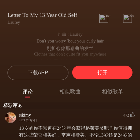
Letter To My 13 Year Old Self
1w+
201
Laufey
作曲 : Laufey
Don't you worry 'bout your curly hair
别担心你那卷曲的发丝
Clothes that don't quite fit you anywhere
衣着似乎难以找到合适的地方
Voices echo in the gym, another girl's had her first kiss
打开
下载APP
在体育馆中回荡的声音 又一个女孩迎来了初吻
Please don't think too much of it, darling
亲爱的 请别想太多
评论
相似歌曲
相似歌单
I'm so sorry that they pick you last
我为众人总把你排在最后
精彩评论
Try to say your foreign name and laugh
还试着念出你在别国的名字 以此来嘲笑你 而深感抱歉
sikimy
472
I know that you feel loud
2024年2月5日
我知道你感觉自己很突出
13岁的你不知道在24这年会获得格莱美奖吧？你值得拥
So different from the crowd
有这些荣誉和美好，掌声和赞美。不论13岁还是24岁的