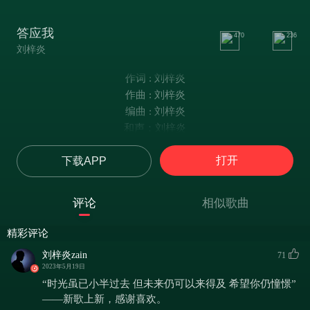
答应我
470
236
刘梓炎
作词 : 刘梓炎
作曲 : 刘梓炎
编曲 : 刘梓炎
和声：刘梓炎
混音：冯靖凯
打开
下载APP
制作人：刘梓炎
总有些无解的失意
人潮汹涌感到窒息
评论
相似歌曲
一路风景
走走停停
精彩评论
到底会停靠在哪里
刘梓炎zain
71
兜兜转转在人海里
2023年5月19日
昏昏沉沉的过下去
“时光虽已小半过去 但未来仍可以来得及 希望你仍憧憬”
不愿找寻
——新歌上新，感谢喜欢。