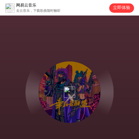
网易云音乐
立即体验
去云音乐，下载歌曲随时畅听