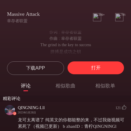
Massive Attack
999+
785
幸存者联盟
作词 : 幸存者联盟
作曲 : 幸存者联盟
The grind is the key to success
拼搏是成功之钥
We gotta keep going no matter how hard it get
无论多艰难我们都必须坚持向前
打开
下载APP
Challenges come and go you must persist
挑战来去匆匆 你必须坚韧不拔
Giving up ain't a option it gets dismissed
评论
相似歌曲
相似歌单
放弃不是选项 直接将其否决
Success is not a destination it's a journey
精彩评论
成功不是终点而是漫长旅程
So you gotta push and give your dreams life like a gurney
QINGNING-Lll
121
所以你要全力推动梦想 像急救推车般赋予生机
2023年5月28日
Doubters and haters will come along the way
龙可太离谱了 纯英文的你都能整的来，不过我做视频可
质疑者和黑子会沿途出现
累死了（视频已更新） b zhanID：青柠QINGNINGl
But you gotta stay focused and never sway