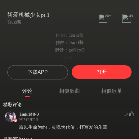
祈爱机械少女pt.1
999+
166
Tsuki酱
作词 : Tsuki酱
作曲 : Tsuki酱
混音：geNcoO
hook：
你的世界缺了边界(⋟﹏⋞)
打开
下载APP
你的电话无法连接(≖_≖ )
我的世界快要瓦解(ﾟ⊿ﾟ)ﾂ
逃出地狱无法渡劫(*꒦ິ⌓꒦ີ)
评论
相似歌曲
相似歌单
对你的爱 无法阻碍 把你的心都藏在脑海
你的奇怪 让我无奈 却让我坠入爱的姿态
精彩评论
oh babe please don't say 违心的话 º(˚ ˃̣̣̥᷄⌓˂̣̣̥᷅ )º
Tsuki酱0-0
57
我的爱交不起如此昂贵的代价(˵¯͒⌢͗¯͒˵)
2023年5月20日
雨水dripping dripping下(；д；)
愿以生命为约，灵魂为代价，抒写爱的乐章
声音也喊得沙哑(。•́︿•̀。)