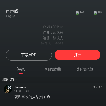
声声叹
1w+
466
邹念慈
作词 : 邹念慈
作曲 : 邹念慈
编曲 : 徐轶凡
制作人 : 徐轶凡
OP : 雪球音乐
打开
下载APP
出品 : 网易青云LABx雪球音乐
叹呐
天下没有不散的筵席
评论
相似歌曲
相似歌单
叹呐
真心难换如此的真心
精彩评论
叹那
Jarvis-yi
334
潮起潮落 斗转星移 人来人又去
2023年4月16日
一声叹息 寥寥叹息
要和喜欢的人结婚了😄
花开花落 又几许