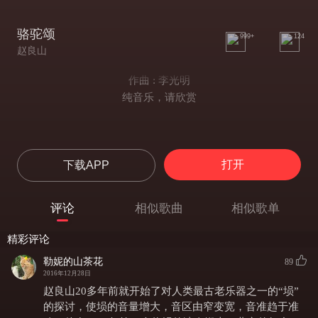
骆驼颂
999+
124
赵良山
作曲 : 李光明
纯音乐，请欣赏
打开
下载APP
评论
相似歌曲
相似歌单
精彩评论
勒妮的山茶花
89
2016年12月28日
赵良山20多年前就开始了对人类最古老乐器之一的“埙”
的探讨，使埙的音量增大，音区由窄变宽，音准趋于准