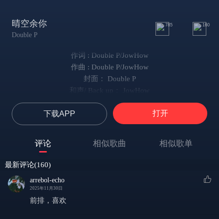
晴空余你
785
160
Double P
作词 : Double P/JowHow
作曲 : Double P/JowHow
封面： Double P
和声/ Back up： JowHow
和声词/曲： JowHow
打开
下载APP
混音： FAT_ XXX
每当看到你的笑容就能吸引我的注意力
情不自禁向你靠近就是我的目的地
评论
相似歌曲
相似歌单
无数时间都对你思念
请你能够握紧我的双手 oh
最新评论(160)
My girl, Iwon't give up on you
arrebol-echo
我想我会对你倾尽我的所有
2025年11月30日
My girl, Iwon't give up on you
前排，喜欢
My happiness is all due to you