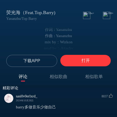
荧光海（Feat.Top.Barry)
10w+
999+
Yaoanzhu/Top Barry
作词 : Yaoanzhu
作曲 : Yaoanzhu
mix by：Wizkon
prod by：Attachx
Yaoanzhu：
打开
下载APP
荧光的海
我和你在
海浪又拍星星在飘出来
评论
相似歌曲
相似歌单
头靠在
温暖的怀
精彩评论
沉浸在
sasi0v0erlxrd_
8037
Romantic night
2024年10月28日
愿意为你醉
barry多做音乐少做自己
醉倒做你傀儡