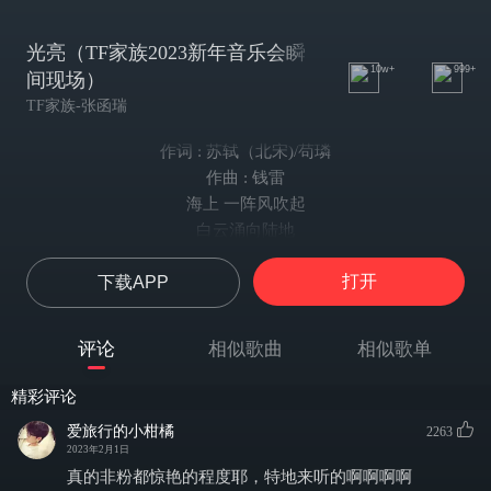
光亮（TF家族2023新年音乐会瞬
10w+
999+
间现场）
TF家族-张函瑞
作词 : 苏轼（北宋)/苟璘
作曲 : 钱雷
海上 一阵风吹起
白云涌向陆地
季风带走沙粒
打开
下载APP
四季 冷暖的交替
多鲜活的生命
又枯萎的痕迹
评论
相似歌曲
相似歌单
是奔跑中突然袭来的风雨
是黑暗中一根火柴
精彩评论
燃烧的光明
爱旅行的小柑橘
2263
也许你猜不透未知的宿命
2023年2月1日
像流星飞翔着它却不知目的
真的非粉都惊艳的程度耶，特地来听的啊啊啊啊