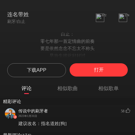
连名带姓
672
174
刷牙/白止
白止：
零七年那一首定情曲的前奏
要是依然念念不忘太不称头
早放生彼此好好过
都多久
打开
下载APP
刷牙：
你怎么像标本 杵在我心里头
后来的那几个 又没做错什么
评论
相似歌曲
相似歌单
他们口中自私的我
犯了偷窃时间的错
精彩评论
合： （刷主白合）
传说中的刷牙者
58
复制贴上你的爱
2023年1月31日
刷牙：
建议改名：指名道姓[狗]
也很精彩的你 不甘寂寞