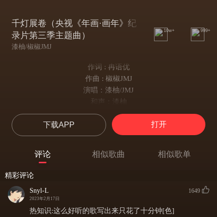
千灯展卷（央视《年画·画年》纪
10w+
999+
录片第三季主题曲）
漆柚/椒椒JMJ
作词 : 冉语优
作曲 : 椒椒JMJ
演唱：漆柚/JMJ
和声：漆柚
人声后期：漆柚
打开
下载APP
分轨混音：LW
封面绘制：某王ty
PV制作：艾茯
评论
相似歌曲
相似歌单
题字：阿予
美工：李殊知
精彩评论
统筹：林吉他
Snyl-L
1649
柚：
2023年2月17日
瑞雪 尽后好时节 是一年迎春天
热知识:这么好听的歌写出来只花了十分钟[色]