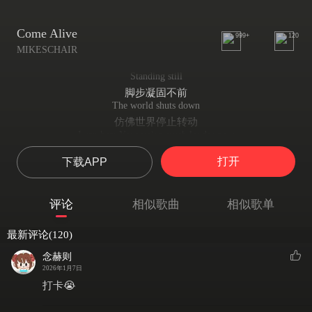
Come Alive
999+
120
MIKESCHAIR
Standing still
脚步凝固不前
The world shuts down
仿佛世界停止转动
I can hear Your voice much louder now
此刻我能听到你的声音更嘹亮
打开
下载APP
You feel so close, to where I am
你靠近我所在之处
Like a river slowly rushing in
评论
相似歌曲
相似歌单
犹如溪河缓缓流入
You come alive and we're here together
最新评论(120)
你死而复活我们重聚于此
Come alive and I know You never left
念赫则
重生过来，我知你从未离开
2026年1月7日
You're right here beside me
打卡😭
你就在我的身旁
Come alive in this very moment