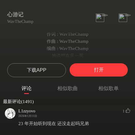
心游记
999+
999+
WavTheChamp
作词 : WavTheChamp
作曲 : WavTheChamp
编曲 : WavTheChamp
她说想在见一面
从此开始回忆
打开
下载APP
两颗心再靠近
你说她（也）在想你
两颗心在跳动
评论
相似歌曲
相似歌单
我还在想你
我穿过了风暴和雪月
最新评论(1491)
只想贴近你的心
L1zzyovo
1
我看见了那颗小行星
2026年1月11日
穿梭不停
23 年开始听到现在 还没走起吗兄弟
越行星的相拥