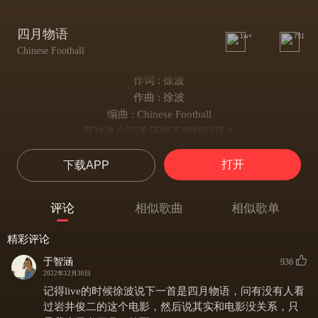
四月物语
1w+
751
Chinese Football
作词 : 徐波
作曲 : 徐波
编曲 : Chinese Football
穿过这片沼泽 还能不能找到我？
是春天施下了咒语
打开
下载APP
还是冰山落下的泪滴
是云层遇见冷空气
还是天空打了个喷嚏
评论
相似歌曲
相似歌单
我降落在岩层缝隙
一睁开眼 就在这里
精彩评论
被蒸发之前 被遗忘之前
于智涵
936
我还是我 卑微的我
2022年12月30日
仍幻想着 汇入海那一刻
记得live的时候徐波说下一首是四月物语，问有没有人看
我还是我 渺小的我
过岩井俊二的这个电影，然后说其实和电影没关系，只