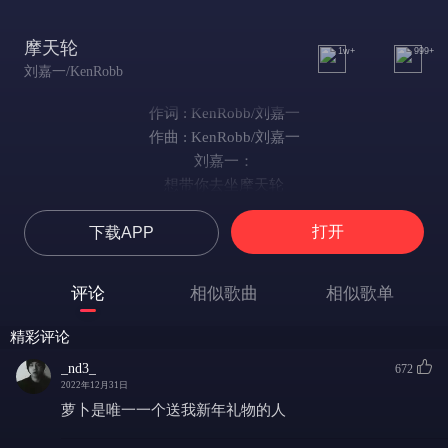
摩天轮
1w+
999+
刘嘉一/KenRobb
作词 : KenRobb/刘嘉一
作曲 : KenRobb/刘嘉一
刘嘉一：
想带你去坐摩天轮
有你在我身边不觉得闷
打开
下载APP
Pick up the phone it’s my tone
（接电话吧这是我的声音）
你不需要再等
评论
相似歌曲
相似歌单
Play my song when you alone
（当你孤独时播我的歌）
精彩评论
Feel like codeine dreaming
_nd3_
672
（感觉像是紫色的梦）
2022年12月31日
I started all this from nothing
萝卜是唯一一个送我新年礼物的人
（我开始这一切时什么都不是）