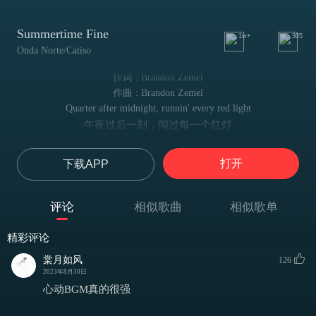
Summertime Fine
1w+
305
Onda Norte/Catiso
作词 : Brandon Zemel
作曲 : Brandon Zemel
Quarter after midnight, runnin' every red light
午夜过后一刻，闯过每一个红灯
Wind blowing through our hair
风吹过我们的头发
打开
下载APP
Not another car in sight, not a single headlight
眼前没有其他车，也没有一个车前灯
Cause we 're the only ones who come here
评论
相似歌曲
相似歌单
因为我们是唯一来这里的人
Stars are burning bright like fireworks in july and I
精彩评论
星星像七月的烟花一样明亮地燃烧，而我
I can see them burning in your eyes
棠月如风
126
我看到它们在你眼中闪耀
2023年8月30日
Cause I can see you and me, we were young and free
心动BGM真的很强
因为我能看见你和我，我们年轻而自由
And so unafraid of being wild