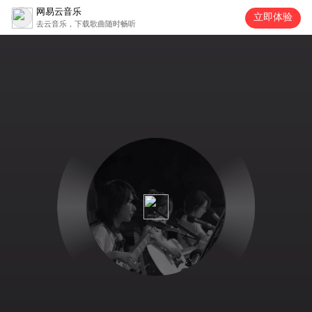
网易云音乐
立即体验
去云音乐，下载歌曲随时畅听