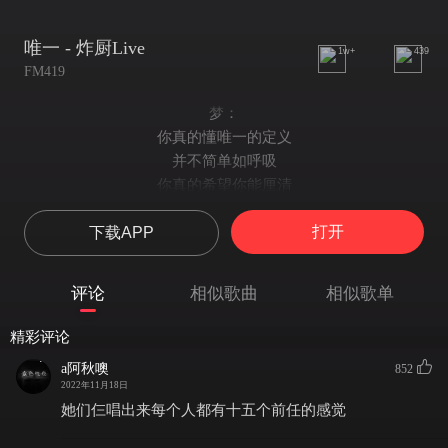
唯一 - 炸厨Live
1w+
439
FM419
梦：
你真的懂唯一的定义
并不简单如呼吸
你真的希望你能厘清
若没交心怎么说明
打开
下载APP
恋：
我真的爱你
句句不轻易
评论
相似歌曲
相似歌单
眼神中飘移
总是在关键时刻清楚洞悉
精彩评论
合：
a阿秋噢
852
你的不坚定
2022年11月18日
配合我颠沛流离
她们仨唱出来每个人都有十五个前任的感觉
死去中清醒