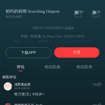
郁灼的前哨 Scorching Outpost
999+
136
HOYO-MiX
*
*
该歌词不支持自动滚动
求滚动
作曲 : 陈致逸 Yu-Peng Chen (HOYO-MiX)
编曲 Arranger：陈致逸 Yu-Peng Chen (HOYO-MiX)
指挥 Conductor：Robert Ziegler
打开
下载APP
乐队 Orchestra：伦敦交响乐团 London Symphony Orchestra
班苏里笛 Bansuri：Eliza Marshall
西塔尔琴 Sitar：Arjun Verma
评论
相似歌曲
相似歌单
小提琴 Violin：Stephanie Gonley
民乐监制 Folk Instruments Supervisor：Kuljit Bhamra
精彩评论
录音棚 Recording Studio：St Luke's/Air-Edel Recording Studios
浅野真由美
710
录音师 Recording Engineer：Lewis Jones/Oliver Thompson
2022年10月27日
音频编辑 Editing Engineer：George Oulton/Freddie Light
喀万驿[叉] 卡哇伊✓
混音师 Mixing Engineer：Lewis Jones
母带制作 Mastering Engineer：Simon Gibson