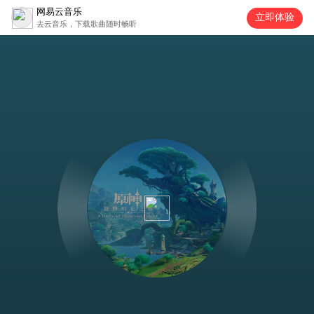
网易云音乐
立即体验
去云音乐，下载歌曲随时畅听