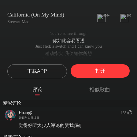
California (On My Mind)
999+
169
Stewart Mac
You’re so see through
你如此容易看透
Just flick a switch and I can know you
稍动指尖 我便知你所想
Your transparency’s infectious
你又是如此单纯
打开
下载APP
It’s funny you couldn’t care less
我无法不在意天真烂漫的你
No getting over you
评论
相似歌曲
也无法忘记你
You’re like a hangover without a cure
精彩评论
你就像久久不能消失的宿醉后劲
But you don’t know your pull is effortless
Huan你
163
你不知道 你早已俘获了我的心
2015年11月19日
Feels like we could be best friends
觉得好听太少人评论的赞我[狗]
但似乎我们只能是最好的朋友
I think I’ve found my missing piece