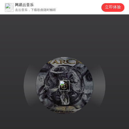
网易云音乐
立即体验
去云音乐，下载歌曲随时畅听