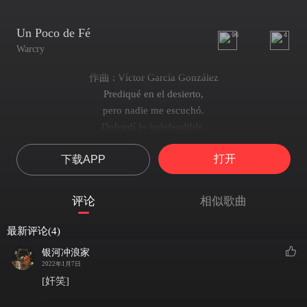
Un Poco de Fé
96
4
Warcry
作曲 : Víctor García González
Prediqué en el desierto,
pero nadie me escuchó.
Defendí lo indefendible,
mi gente me abandonó.
打开
下载APP
Cuánto tiempo ha pasado,
cuánto esfuerzo e ilusión,
contaré los sueños rotos
评论
相似歌曲
cuando reúna el valor.
Valor...
最新评论(4)
Ardo en rabia y mis deseos
银河冲浪家
son espuma sobre el mar.
2022年1月7日
Los suspiros de mi alma
[奸笑]
no me dejan descansar.