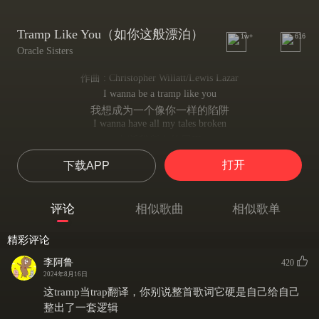
Tramp Like You（如你这般漂泊）
1w+
616
Oracle Sisters
作曲 : Christopher Willatt/Lewis Lazar
I wanna be a tramp like you
我想成为一个像你一样的陷阱
I wanna have all my tales broken
夹断我所有的尾巴
Just like you
打开
下载APP
像你一样
On and on and on and on
啦啦啦啦啦
评论
相似歌曲
相似歌单
It's soon my love
这很快 亲爱的
精彩评论
On and on and on and on it's true
啦啦啦 真真切切
李阿鲁
420
You can make a fool of me you choose my love
2024年8月16日
你不能愚弄我 你选择了我的爱
这tramp当trap翻译，你别说整首歌词它硬是自己给自己
On and on you play the painted rules
整出了一套逻辑