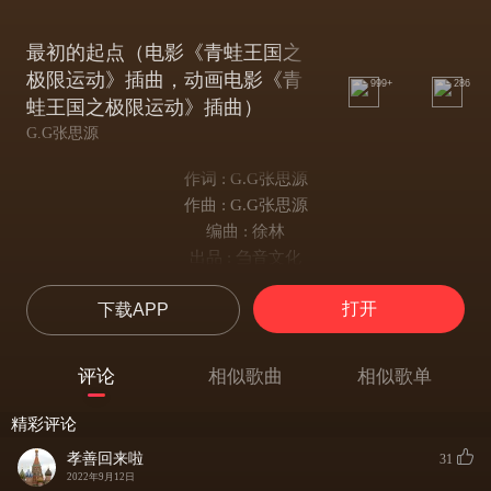
最初的起点（电影《青蛙王国之
极限运动》插曲，动画电影《青
999+
286
蛙王国之极限运动》插曲）
G.G张思源
作词 : G.G张思源
作曲 : G.G张思源
编曲 : 徐林
出品 : 刍音文化
i need to get away还有梦想去追
打开
下载APP
从没想错与对会让人如此的疲惫
i need to get away请忘了我是谁
全都无所谓我想要的 i’ m ok
评论
相似歌曲
相似歌单
孤独的夜仿佛从前最初的起点
太过遥远破碎的梦最美的画面
精彩评论
多想能拥有这一切多想能回到你身边
孝善回来啦
31
这漫长的黑夜彻夜难眠
2022年9月12日